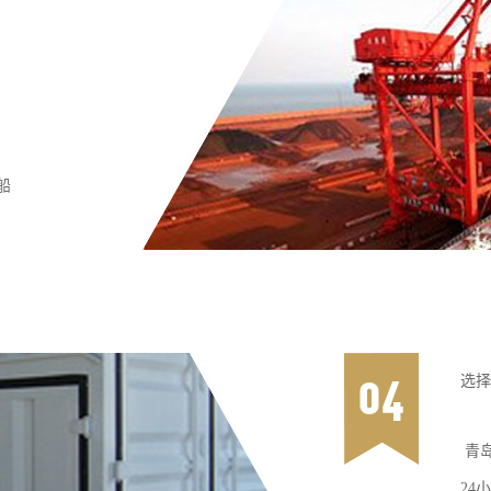
船
选择
青
24