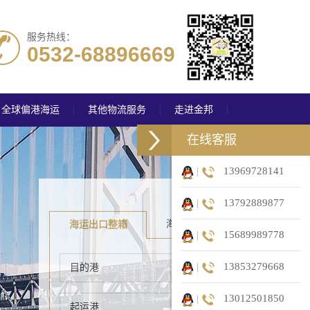
服务热线：
0532-68896669
全球偏港海运
其他物流服务
走进金邦
在线客服
|
13969728141
|
13792889877
海运出口拼箱
海运出口整箱
|
15689989778
|
13853279668
|
13012501850