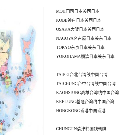
MOJI
门司
日本关西
日本
KOBE
神户
日本关西
日本
OSAKA
大阪
日本关西
日本
NAGOYA
名古屋
日本关东
日本
TOKYO
东京
日本关东
日本
YOKOHAMA
横滨
日本关东
日本
TAIPEI
台北
台湾线
中国台湾
TAICHUNG
台中
台湾线
中国台湾
KAOHSIUNG
高雄
台湾线
中国台湾
KEELUNG
基隆
台湾线
中国台湾
HONGKONG
香港
中国香港
CHUNGJIN
清津
韩国线
朝鲜