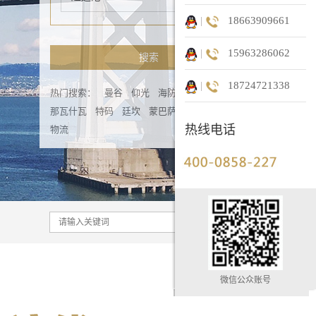
|
18663909661
|
15963286062
搜索
|
18724721338
热门搜索：
曼谷
仰光
海防
迪拜
卡拉奇
那瓦什瓦
特码
廷坎
蒙巴萨
青岛金邦国际
热线电话
物流
微信公众账号