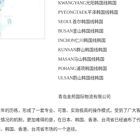
KWANGYANG
光阳
韩国线
韩国
PYEONGTAEK
平泽
韩国线
韩国
SEOUL
首尔
韩国线
韩国
BUSAN
釜山
韩国线
韩国
INCHON
仁川
韩国线
韩国
KUNSAN
群山
韩国线
韩国
MASAN
马山
韩国线
韩国
POHANG
浦项
韩国线
韩国
ULSAN
蔚山
韩国线
韩国
青岛金邦国际物流有限公司
十数年的历练，形成了一套专业、可靠、实效极高的操作模式。受到了广大
情况的机制，更加难得的是，在日本、韩国、香港、台湾省已经遍布了代理
本、韩国、香港、台湾省市场的一个途径。